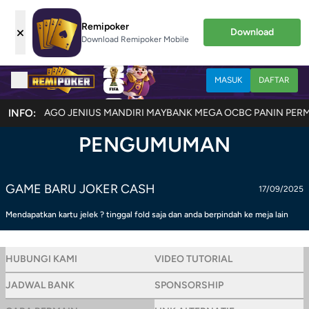
Remipoker
×
Download
Download Remipoker Mobile
MASUK
DAFTAR
MON E-WALLET JAGO JENIUS MANDIRI MAYBANK MEGA OCBC PANIN PER
INFO:
PENGUMUMAN
GAME BARU JOKER CASH
17/09/2025
Mendapatkan kartu jelek ? tinggal fold saja dan anda berpindah ke meja lain
HUBUNGI KAMI
VIDEO TUTORIAL
JADWAL BANK
SPONSORSHIP