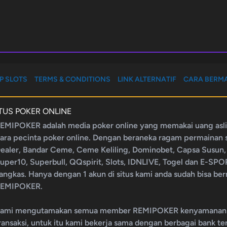
P SLOTS
TERMS & CONDITIONS
LINK ALTERNATIF
CARA BERM
TUS POKER ONLINE
EMIPOKER adalah media poker online yang memakai uang asli
ara pecinta poker online. Dengan beraneka ragam permainan 
ealer, Bandar Ceme, Ceme Keliling, Dominobet, Capsa Susun,
uper10, Superbull, QQspirit, Slots, IDNLIVE, Togel dan E-SPO
angkas. Hanya dengan 1 akun di situs kami anda sudah bisa be
EMIPOKER.
ami mengutamakan semua member REMIPOKER kenyamanan 
ransaksi, untuk itu kami bekerja sama dengan berbagai bank ter