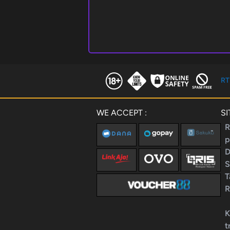
RT
WE ACCEPT :
SI
R
p
D
S
T
R
K
t