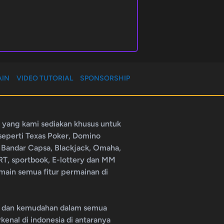
AIN
VIDEO TUTORIAL
SPONSORSHIP
 yang kami sediakan khusus untuk
seperti Texas Poker, Domino
 Bandar Capsa, Blackjack, Omaha,
RT, sportbook, E-lottery dan MM
rmain semua fitur permainan di
dan kemudahan dalam semua
kenal di indonesia di antaranya